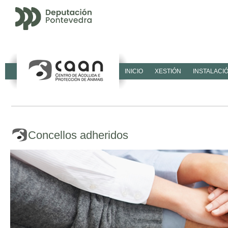
INICIO
XESTIÓN
INSTALACI
Concellos adheridos